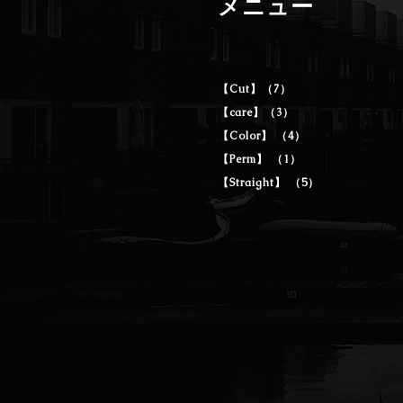
メニュー
【Cut】（7）
【care】（3）
【Color】 （4）
【Perm】 （1）
【Straight】 （5）